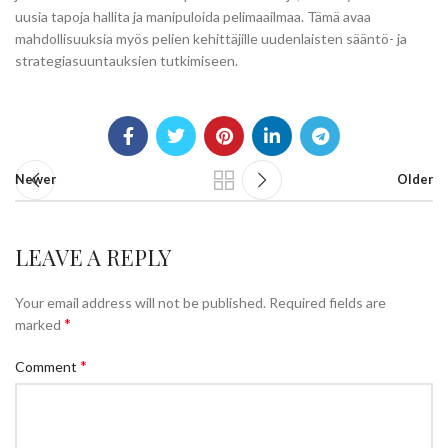
uusia tapoja hallita ja manipuloida pelimaailmaa. Tämä avaa
mahdollisuuksia myös pelien kehittäjille uudenlaisten sääntö- ja
strategiasuuntauksien tutkimiseen.
Newer
Older
LEAVE A REPLY
Your email address will not be published.
Required fields are
*
marked
*
Comment