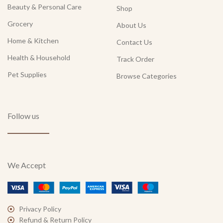
Beauty & Personal Care
Shop
Grocery
About Us
Home & Kitchen
Contact Us
Health & Household
Track Order
Pet Supplies
Browse Categories
Follow us
We Accept
Privacy Policy
Refund & Return Policy