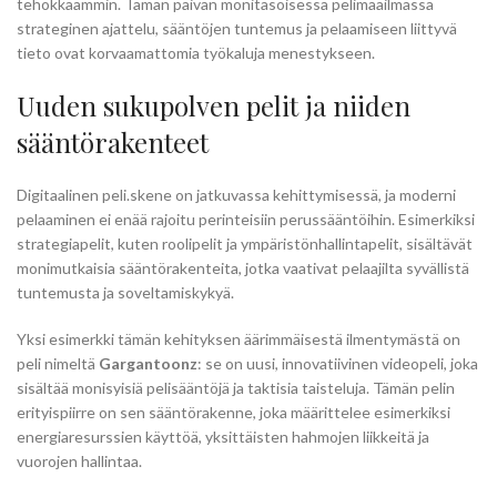
tehokkaammin. Tämän päivän monitasoisessa pelimaailmassa
strateginen ajattelu, sääntöjen tuntemus ja pelaamiseen liittyvä
tieto ovat korvaamattomia työkaluja menestykseen.
Uuden sukupolven pelit ja niiden
sääntörakenteet
Digitaalinen peli.skene on jatkuvassa kehittymisessä, ja moderni
pelaaminen ei enää rajoitu perinteisiin perussääntöihin. Esimerkiksi
strategiapelit, kuten roolipelit ja ympäristönhallintapelit, sisältävät
monimutkaisia sääntörakenteita, jotka vaativat pelaajilta syvällistä
tuntemusta ja soveltamiskykyä.
Yksi esimerkki tämän kehityksen äärimmäisestä ilmentymästä on
peli nimeltä
Gargantoonz
: se on uusi, innovatiivinen videopeli, joka
sisältää monisyisiä pelisääntöjä ja taktisia taisteluja. Tämän pelin
erityispiirre on sen sääntörakenne, joka määrittelee esimerkiksi
energiaresurssien käyttöä, yksittäisten hahmojen liikkeitä ja
vuorojen hallintaa.