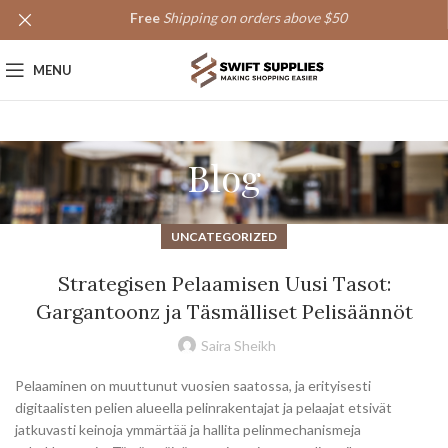
Free
Shipping on orders above $50
MENU
Blog
UNCATEGORIZED
Strategisen Pelaamisen Uusi Tasot:
Gargantoonz ja Täsmälliset Pelisäännöt
Saira Sheikh
Pelaaminen on muuttunut vuosien saatossa, ja erityisesti
digitaalisten pelien alueella pelinrakentajat ja pelaajat etsivät
jatkuvasti keinoja ymmärtää ja hallita pelinmechanismeja