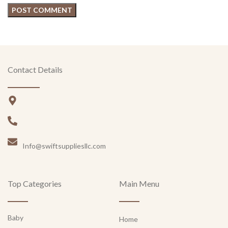
Contact Details
Info@swiftsuppliesllc.com
Top Categories
Main Menu
Baby
Home