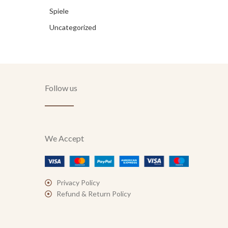
Spiele
Uncategorized
Follow us
We Accept
Privacy Policy
Refund & Return Policy