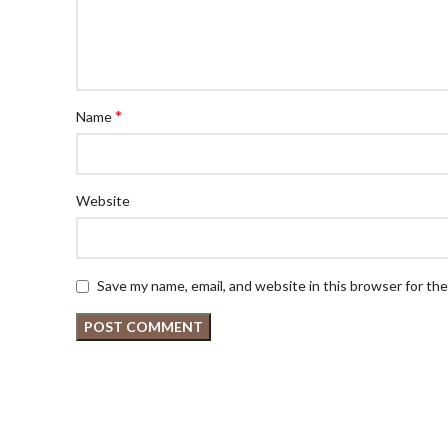
*
Name
Website
Save my name, email, and website in this browser for th