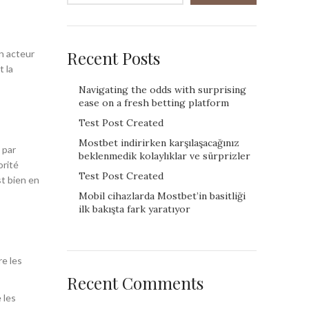
Recent Posts
n acteur
t la
Navigating the odds with surprising
ease on a fresh betting platform
Test Post Created
Mostbet indirirken karşılaşacağınız
 par
beklenmedik kolaylıklar ve sürprizler
orité
Test Post Created
st bien en
Mobil cihazlarda Mostbet’in basitliği
ilk bakışta fark yaratıyor
re les
Recent Comments
 les