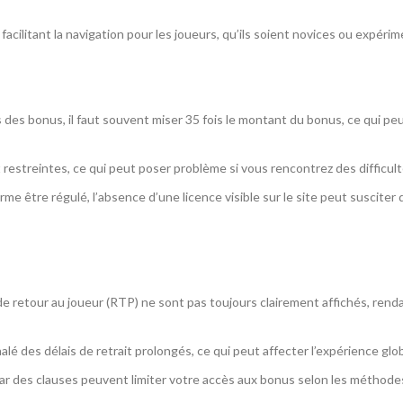
 facilitant la navigation pour les joueurs, qu’ils soient novices ou expéri
us des bonus, il faut souvent miser 35 fois le montant du bonus, ce qui pe
 restreintes, ce qui peut poser problème si vous rencontrez des difficult
me être régulé, l’absence d’une licence visible sur le site peut susciter
 retour au joueur (RTP) ne sont pas toujours clairement affichés, rendan
nalé des délais de retrait prolongés, ce qui peut affecter l’expérience glo
 car des clauses peuvent limiter votre accès aux bonus selon les méthod