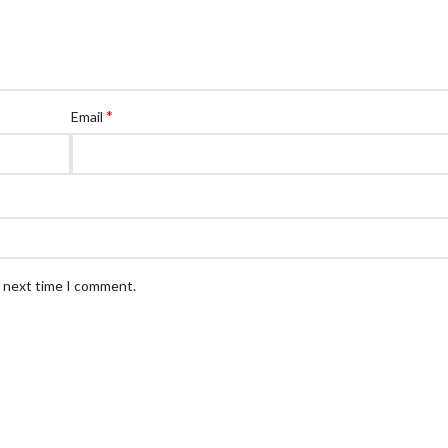
*
Email
e next time I comment.