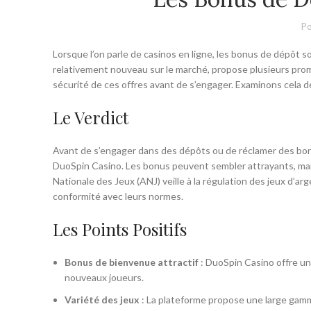
Po
Lorsque l’on parle de casinos en ligne, les bonus de dépôt
relativement nouveau sur le marché, propose plusieurs promot
sécurité de ces offres avant de s’engager. Examinons cela de
Le Verdict
Avant de s’engager dans des dépôts ou de réclamer des bonu
DuoSpin Casino. Les bonus peuvent sembler attrayants, mais 
Nationale des Jeux (ANJ) veille à la régulation des jeux d’ar
conformité avec leurs normes.
Les Points Positifs
Bonus de bienvenue attractif
: DuoSpin Casino offre un
nouveaux joueurs.
Variété des jeux
: La plateforme propose une large gamme