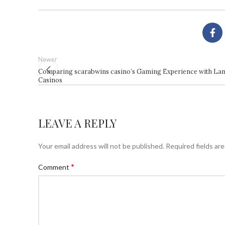
Newer
Comparing scarabwins casino’s Gaming Experience with La
Casinos
LEAVE A REPLY
Your email address will not be published.
Required fields ar
*
Comment