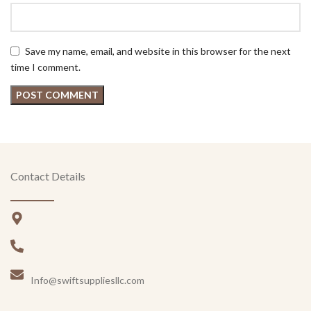
Save my name, email, and website in this browser for the next
time I comment.
Contact Details
Info@swiftsuppliesllc.com