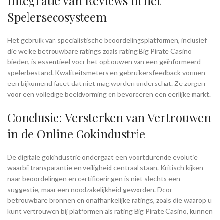
Integratie van Reviews in het
Spelersecosysteem
Het gebruik van specialistische beoordelingsplatformen, inclusief
die welke betrouwbare ratings zoals rating Big Pirate Casino
bieden, is essentieel voor het opbouwen van een geïnformeerd
spelerbestand. Kwaliteitsmeters en gebruikersfeedback vormen
een bijkomend facet dat niet mag worden onderschat. Ze zorgen
voor een volledige beeldvorming en bevorderen een eerlijke markt.
Conclusie: Versterken van Vertrouwen
in de Online Gokindustrie
De digitale gokindustrie ondergaat een voortdurende evolutie
waarbij transparantie en veiligheid centraal staan. Kritisch kijken
naar beoordelingen en certificeringen is niet slechts een
suggestie, maar een noodzakelijkheid geworden. Door
betrouwbare bronnen en onafhankelijke ratings, zoals die waarop u
kunt vertrouwen bij platformen als rating Big Pirate Casino, kunnen