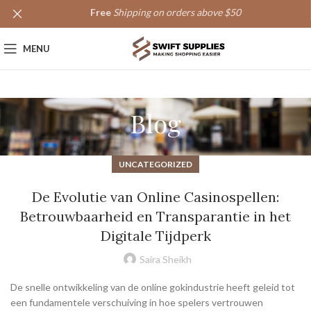
Free
Shipping on orders above $50
MENU
Blog
UNCATEGORIZED
De Evolutie van Online Casinospellen:
Betrouwbaarheid en Transparantie in het
Digitale Tijdperk
Saira Sheikh
De snelle ontwikkeling van de online gokindustrie heeft geleid tot
een fundamentele verschuiving in hoe spelers vertrouwen