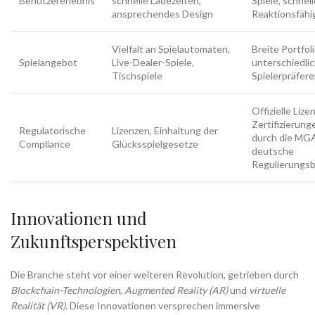
Benutzererlebnis
schnelle Ladezeiten,
Spiele, schnell
ansprechendes Design
Reaktionsfähi
Vielfalt an Spielautomaten,
Breite Portfoli
Spielangebot
Live-Dealer-Spiele,
unterschiedli
Tischspiele
Spielerpräfer
Offizielle Liz
Zertifizierunge
Regulatorische
Lizenzen, Einhaltung der
durch die MG
Compliance
Glücksspielgesetze
deutsche
Regulierungs
Innovationen und
Zukunftsperspektiven
Die Branche steht vor einer weiteren Revolution, getrieben durch
Blockchain-Technologien
,
Augmented Reality (AR)
und
virtuelle
Realität (VR)
. Diese Innovationen versprechen immersive