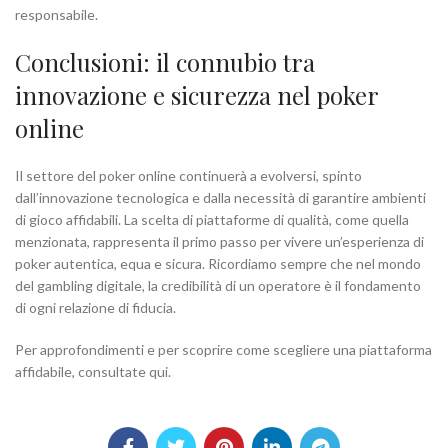
responsabile.
Conclusioni: il connubio tra
innovazione e sicurezza nel poker
online
Il settore del poker online continuerà a evolversi, spinto
dall’innovazione tecnologica e dalla necessità di garantire ambienti
di gioco affidabili. La scelta di piattaforme di qualità, come quella
menzionata, rappresenta il primo passo per vivere un’esperienza di
poker autentica, equa e sicura. Ricordiamo sempre che nel mondo
del gambling digitale, la credibilità di un operatore è il fondamento
di ogni relazione di fiducia.
Per approfondimenti e per scoprire come scegliere una piattaforma
affidabile, consultate qui.