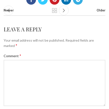
Newer
Older
LEAVE A REPLY
Your email address will not be published.
Required fields are
*
marked
*
Comment