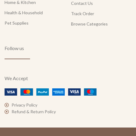
Home & Kitchen
Contact Us
Health & Household
Track Order
Pet Supplies
Browse Categories
Follow us
We Accept
Privacy Policy
Refund & Return Policy