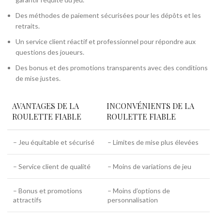
Des méthodes de paiement sécurisées pour les dépôts et les
retraits.
Un service client réactif et professionnel pour répondre aux
questions des joueurs.
Des bonus et des promotions transparents avec des conditions
de mise justes.
AVANTAGES DE LA
INCONVÉNIENTS DE LA
ROULETTE FIABLE
ROULETTE FIABLE
– Jeu équitable et sécurisé
– Limites de mise plus élevées
– Service client de qualité
– Moins de variations de jeu
– Bonus et promotions
– Moins d’options de
attractifs
personnalisation